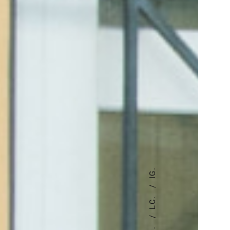
IG.
LC.