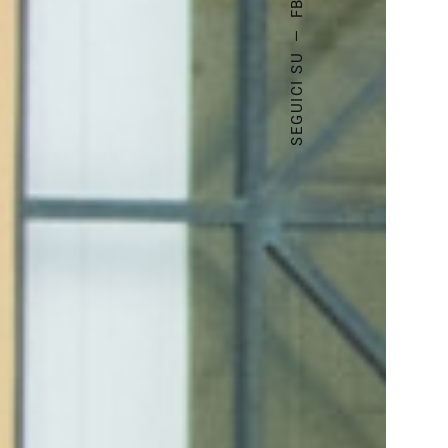
FB.
—
SEGUICI SU