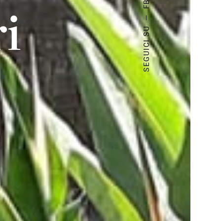
FB.
ri
—
SEGUICI SU