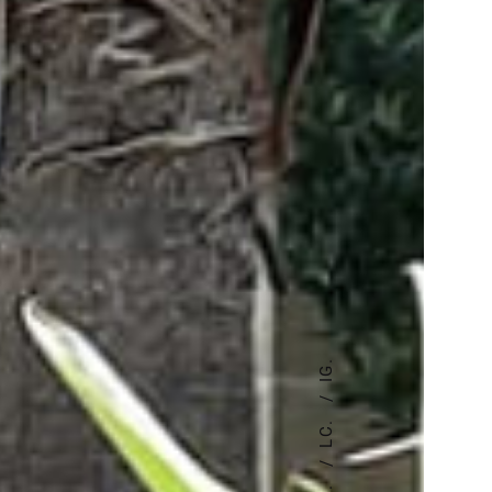
IG.
LC.