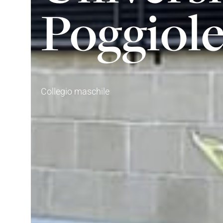
Poggiole
Collegio maschile