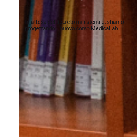
In attesa del decreto ministeriale, stiamo 
progettando il nuovo corso MedicaLab.