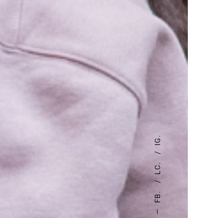
IG.
LC.
FB.
—