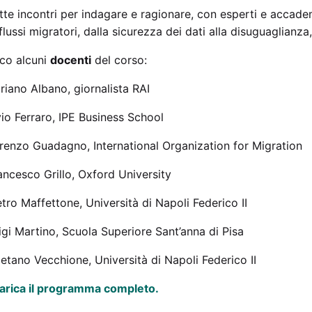
tte incontri per indagare e ragionare, con esperti e accadem
 flussi migratori, dalla sicurezza dei dati alla disuguaglian
co alcuni
docenti
del corso:
riano Albano, giornalista RAI
vio Ferraro, IPE Business School
renzo Guadagno, International Organization for Migration
ancesco Grillo, Oxford University
etro Maffettone, Università di Napoli Federico II
igi Martino, Scuola Superiore Sant’anna di Pisa
etano Vecchione, Università di Napoli Federico II
arica il programma completo.