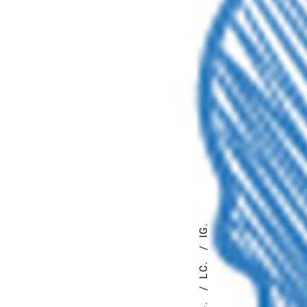
IG.
LC.