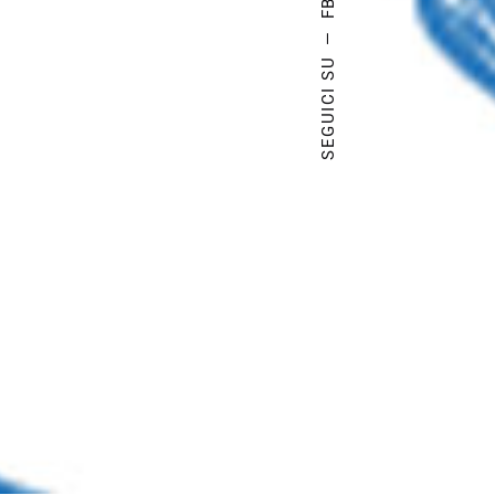
FB.
—
SEGUICI SU