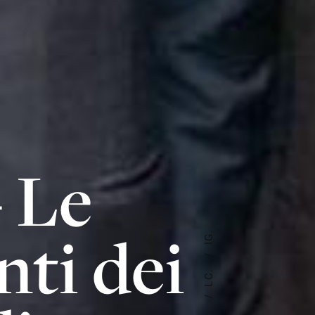
– Le
ti dei
IG.
LC.