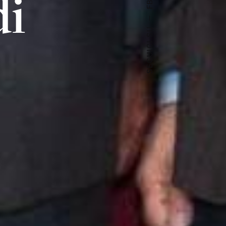
di
FB.
—
SEGUICI SU