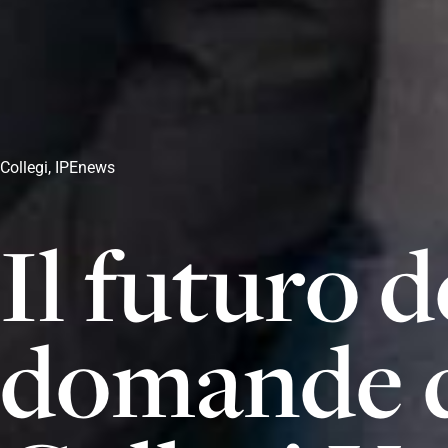
Collegi
,
IPEnews
Il futuro d
domande de