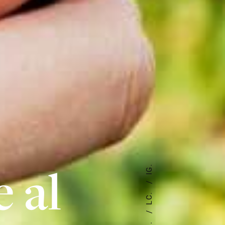
 al
IG.
LC.