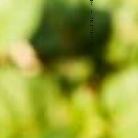
FB.
—
SEGUICI SU