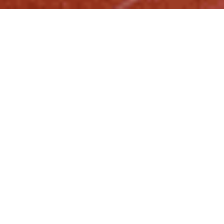
L’INPS ha pubblicato la graduatoria dei vincitori
del contributo per risiedere nei Collegi IPE.
Se hai partecipato al bando puoi ora verificare
l’esito della tua richiesta andando
su questo link.
Contattaci per i successivi adempimenti su
s.balzano@ipeistituto.it