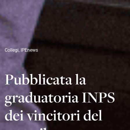
Collegi
,
IPEnews
Pubblicata la
graduatoria INPS
dei vincitori del