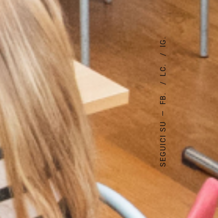
IG.
LC.
FB.
—
SEGUICI SU